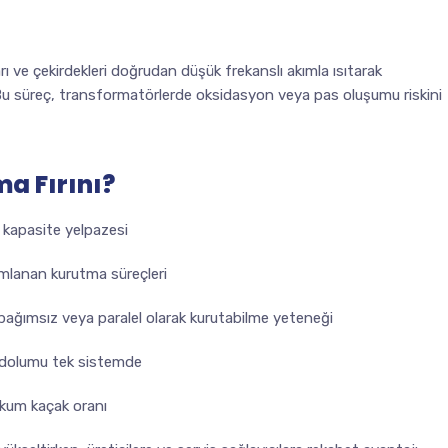
rı ve çekirdekleri doğrudan düşük frekanslı akımla ısıtarak
Bu süreç, transformatörlerde oksidasyon veya pas oluşumu riskini
a Fırını?
kapasite yelpazesi
mlanan kurutma süreçleri
ağımsız veya paralel olarak kurutabilme yeteneği
dolumu tek sistemde
akum kaçak oranı