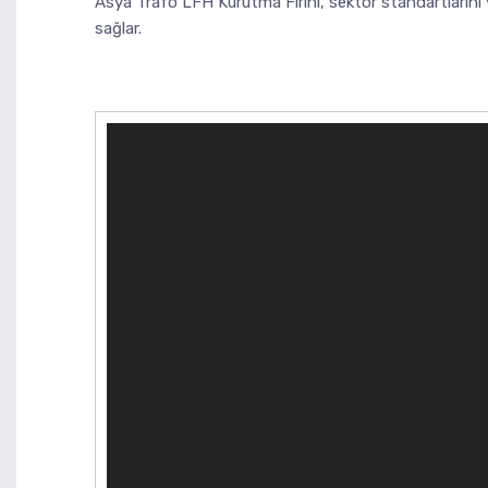
Asya Trafo LFH Kurutma Fırını, sektör standartlarını yü
sağlar.
Video
Player