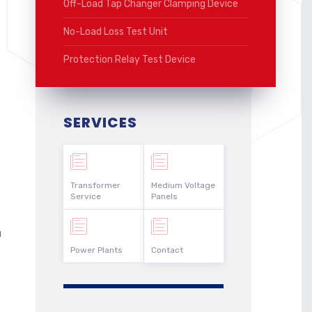
Off-Load Tap Changer Clamping Device
No-Load Loss Test Unit
Protection Relay Test Device
SERVICES
Transformer
Medium Voltage
Service
Panels
ü
Power Plants
Contact