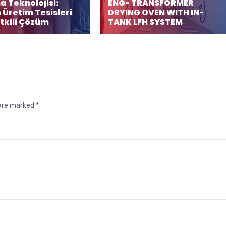
 Teknolojisi:
ENG- TRANSFORMER
Üretim Tesisleri
DRYING OVEN WITH IN-
Etkili Çözüm
TANK LFH SYSTEM
 are marked
*