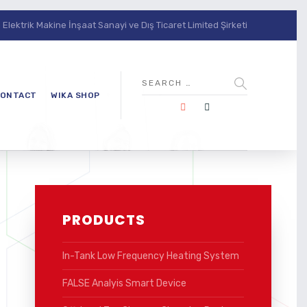
lektrik Makine İnşaat Sanayi ve Dış Ticaret Limited Şirketi
ONTACT
WIKA SHOP
PRODUCTS
In-Tank Low Frequency Heating System
FALSE Analyis Smart Device