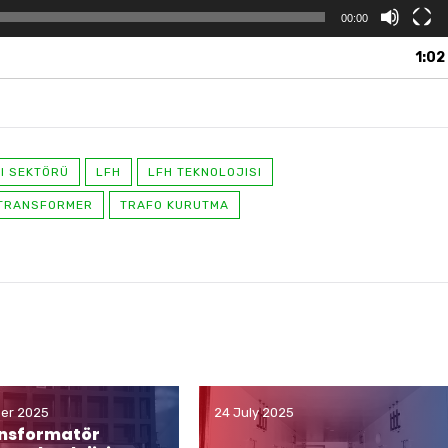
00:00
1:02
I SEKTÖRÜ
LFH
LFH TEKNOLOJISI
TRANSFORMER
TRAFO KURUTMA
er 2025
24 July 2025
ansformatör