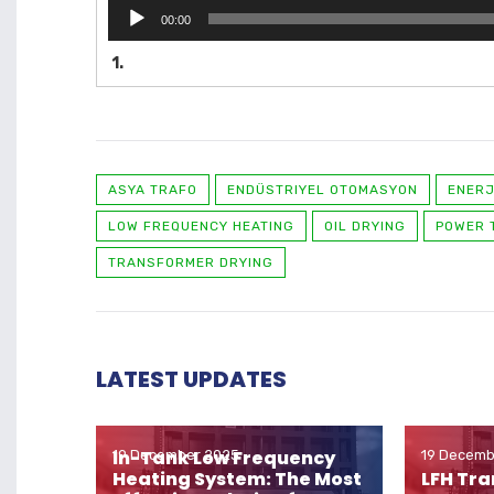
00:00
1.
ASYA TRAFO
ENDÜSTRIYEL OTOMASYON
ENERJ
LOW FREQUENCY HEATING
OIL DRYING
POWER 
TRANSFORMER DRYING
LATEST UPDATES
In-Tank Low Frequency
19 December 2025
19 Decemb
Heating System: The Most
LFH Tr